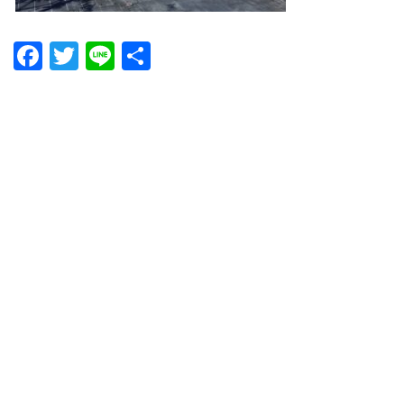
Facebook
Twitter
Line
共
有