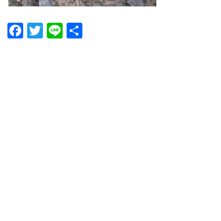
Facebook
Twitter
Line
共
有