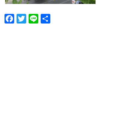
Facebook
Twitter
Line
共
有