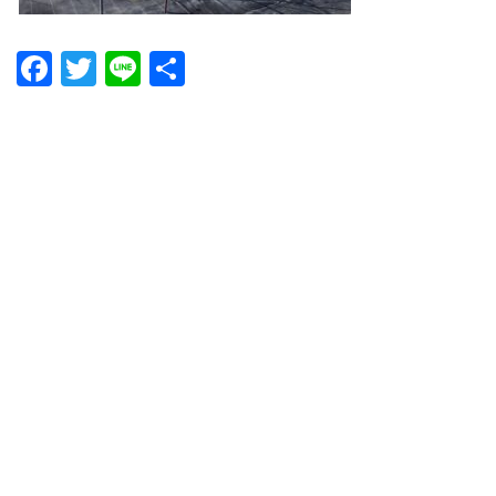
Facebook
Twitter
Line
共
有