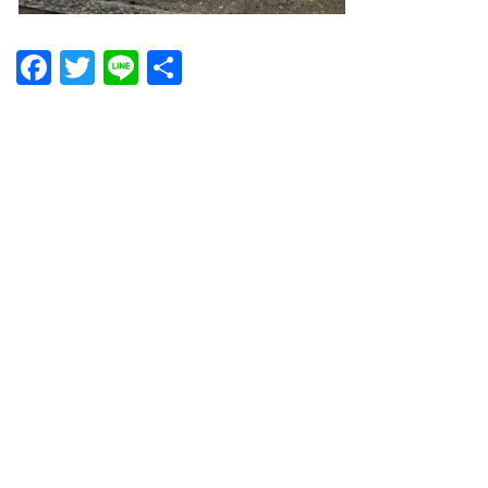
Facebook
Twitter
Line
共
有