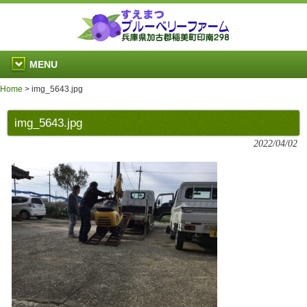
MENU
Home
>
img_5643.jpg
img_5643.jpg
2022/04/02