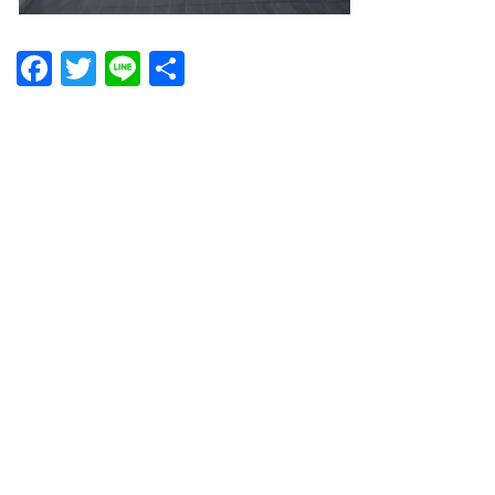
Facebook
Twitter
Line
共
有