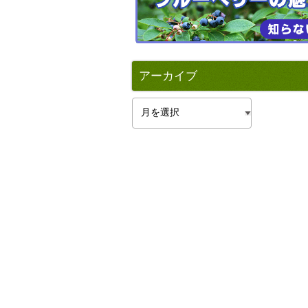
アーカイブ
ア
ー
カ
イ
ブ