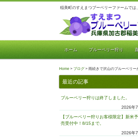
稲美町のすえまつブーベリーファームでは
ホーム
ブルーベリー狩り
Home
>
ブログ
>
雨続きで沢山のブルーベリー
最近の記事
ブルーベリー狩りは終了しました。
2026年
【ブルーベリー狩りお客様限定】新米
売受付中！8/15まで。
2026年