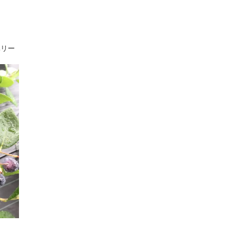
、
ベリー