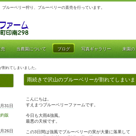
、ブルーベリー狩り、ブルーベリーの直売を行っています。
直売
当農園について
ブログ
写真ギャラリー
来園の
が割れてしまいました。
雨続きで沢山のブルーベリーが割れてしまいま
こんにちは。
すえまつブルーベリーファームです。
7月31日
予約販
今日も大雨&強風。
最悪の天候です。
7月26日
この3日間は強風でブルーベリーの実が大量に落果して