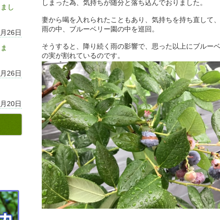
しまった為、気持ちが随分と落ち込んでおりました。
しまし
妻から喝を入れられたこともあり、気持ちを持ち直して
雨の中、ブルーベリー園の中を巡回。
7月26日
そうすると、降り続く雨の影響で、思った以上にブルー
りま
の実が割れているのです。
7月26日
7月20日