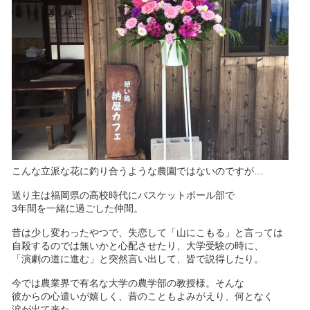
こんな立派な花に釣り合うような農園ではないのですが…
送り主は福岡県の高校時代にバスケットボール部で
3年間を一緒に過ごした仲間。
昔は少し変わったやつで、失恋して「山にこもる」と言っては
自殺するのでは無いかと心配させたり、大学受験の時に、
「演劇の道に進む」と突然言い出して、皆で説得したり。
今では農業界で有名な大学の農学部の教授様。そんな
彼からの心遣いが嬉しく、昔のこともよみがえり、何となく
涙が出て来た。