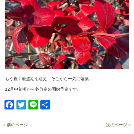
もう直ぐ最盛期を迎え、そこから一気に落葉…
12月中旬頃から冬剪定の開始予定です。
Facebook
Twitter
Line
共
有
« 前のページ
次のページ »