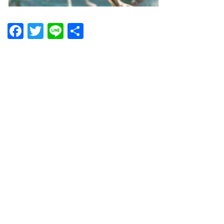
Facebook
Twitter
Line
共
有