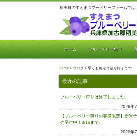
稲美町のすえまつブーベリーファームでは
ホーム
ブルーベリー狩り
Home
>
ブログ
>
早くも剪定作業が終了です
最近の記事
ブルーベリー狩りは終了しました。
2026年
【ブルーベリー狩りお客様限定】新米
売受付中！8/15まで。
2026年