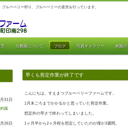
、ブルーベリー狩り、ブルーベリーの直売を行っています。
直売
当農園について
ブログ
写真ギャラリー
来園の
早くも剪定作業が終了です
こんにちは。すえまつブルーベリーファームです。
7月31日
1月末ごろまでかかるかと思っていた剪定作業。
予約販
想定外の早さで終わってしまいました。
7月26日
1ヶ月半から2ヶ月程を想定していたのが僅か3週間。