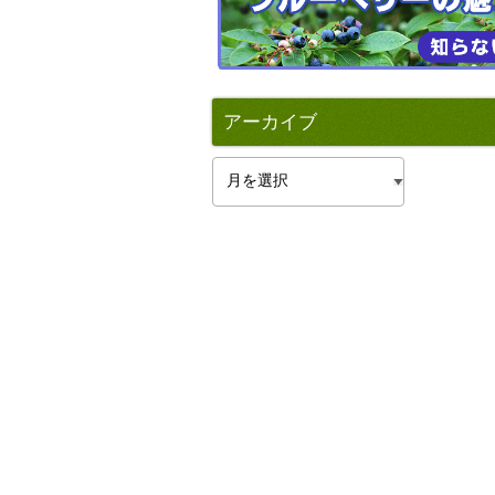
アーカイブ
ア
ー
カ
イ
ブ