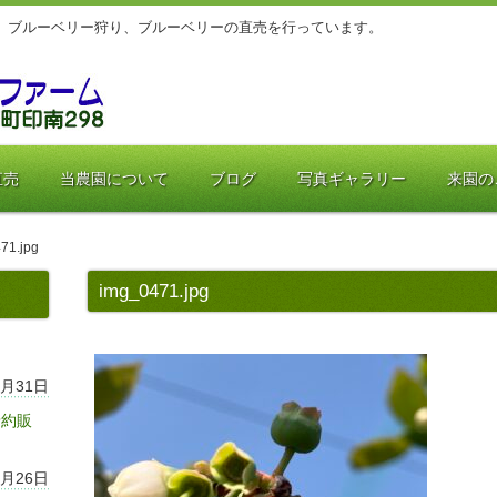
、ブルーベリー狩り、ブルーベリーの直売を行っています。
直売
当農園について
ブログ
写真ギャラリー
来園の
71.jpg
img_0471.jpg
7月31日
予約販
7月26日