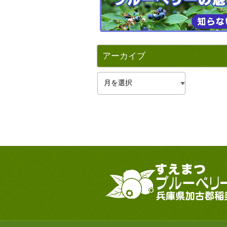
アーカイブ
ア
ー
カ
イ
ブ