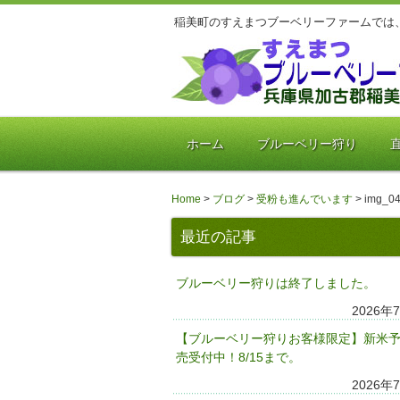
稲美町のすえまつブーベリーファームでは
ホーム
ブルーベリー狩り
Home
>
ブログ
>
受粉も進んでいます
>
img_04
最近の記事
ブルーベリー狩りは終了しました。
2026年
【ブルーベリー狩りお客様限定】新米
売受付中！8/15まで。
2026年