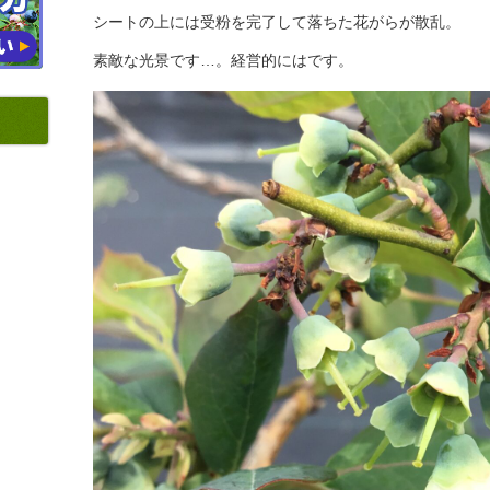
シートの上には受粉を完了して落ちた花がらが散乱。
素敵な光景です…。経営的にはです。