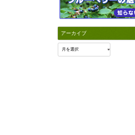
アーカイブ
ア
ー
カ
イ
ブ