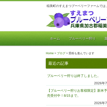
稲美町のすえまつブーベリーファームでは
ホーム
ブルーベリー狩り
Home
>
ブログ
>
受粉も進んでいます
最近の記事
ブルーベリー狩りは終了しました。
2026年
【ブルーベリー狩りお客様限定】新米
売受付中！8/15まで。
2026年