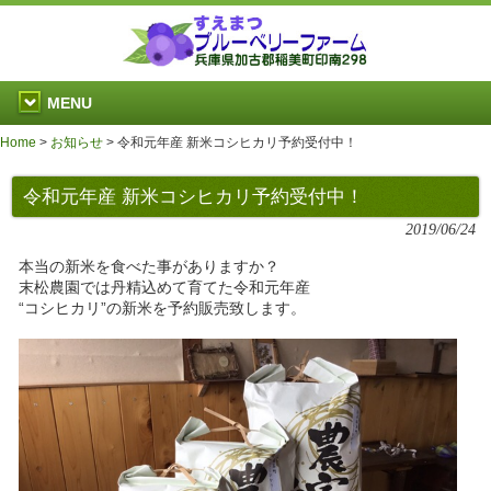
MENU
Home
>
お知らせ
>
令和元年産 新米コシヒカリ予約受付中！
令和元年産 新米コシヒカリ予約受付中！
2019/06/24
本当の新米を食べた事がありますか？
末松農園では丹精込めて育てた令和元年産
“コシヒカリ”の新米を予約販売致します。