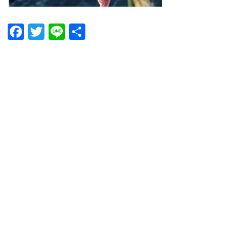
Facebook
Twitter
Line
共
有