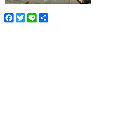
Facebook
Twitter
Line
共
有