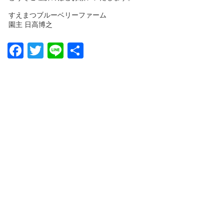
すえまつブルーベリーファーム
園主 日高博之
Facebook
Twitter
Line
共
有