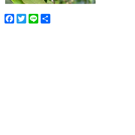
Facebook
Twitter
Line
共
有