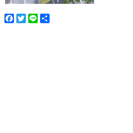
Facebook
Twitter
Line
共
有