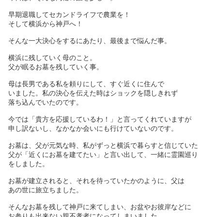
早期退職してセカンドライフで農業を！
そして横浜から神戸へ！
そんな一大決心をするにあたり、最後まで悩んだ事。
横浜に残していく母のこと。
父が眠るお墓を残していく事。
母は長男である私を頼りにして、すぐ近くに住んで
いました。私の決心を伝えた時はショックを隠しきれず
落ち込んでいたのです。
今では「貴方を応援しているわ！」と言ってくれていますが
申し訳ないし、なかなか会いにも行けていないのです。
お墓は、父が元気な時、私がずっと横浜で暮らすと信じていた
父が「近くにお墓を建てたい」と言い出して、一緒に霊園巡り
をしました。
お墓が建立されると、それを待っていたかのように、父は
あの世に旅立ちました。
そんなお墓を残して神戸に来てしまい、お盆やお彼岸などに
お参りも出来ない親不孝者になってしまいました。