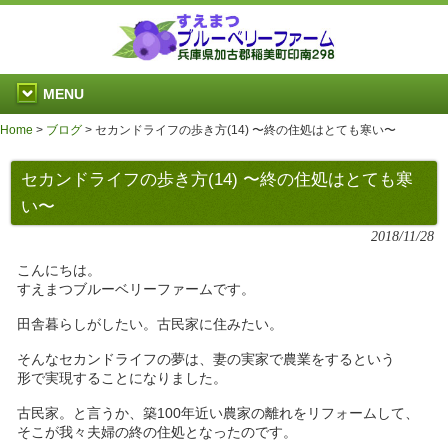
MENU
Home
>
ブログ
>
セカンドライフの歩き方(14) 〜終の住処はとても寒い〜
セカンドライフの歩き方(14) 〜終の住処はとても寒
い〜
2018/11/28
こんにちは。
すえまつブルーベリーファームです。
田舎暮らしがしたい。古民家に住みたい。
そんなセカンドライフの夢は、妻の実家で農業をするという
形で実現することになりました。
古民家。と言うか、築100年近い農家の離れをリフォームして、
そこが我々夫婦の終の住処となったのです。