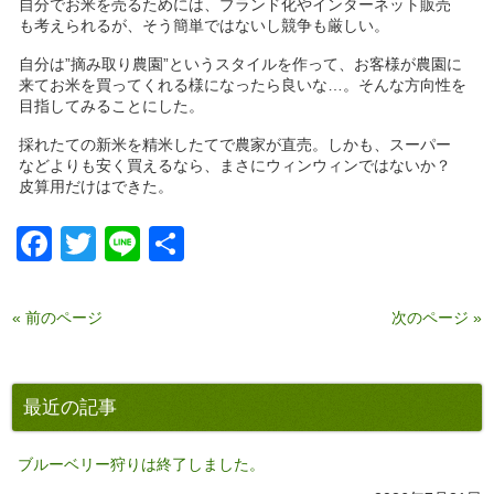
自分でお米を売るためには、ブランド化やインターネット販売
も考えられるが、そう簡単ではないし競争も厳しい。
自分は”摘み取り農園”というスタイルを作って、お客様が農園に
来てお米を買ってくれる様になったら良いな…。そんな方向性を
目指してみることにした。
採れたての新米を精米したてで農家が直売。しかも、スーパー
などよりも安く買えるなら、まさにウィンウィンではないか？
皮算用だけはできた。
Facebook
Twitter
Line
共
有
« 前のページ
次のページ »
最近の記事
ブルーベリー狩りは終了しました。