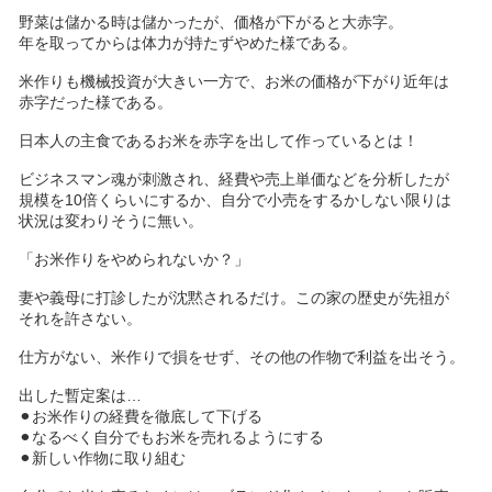
野菜は儲かる時は儲かったが、価格が下がると大赤字。
年を取ってからは体力が持たずやめた様である。
米作りも機械投資が大きい一方で、お米の価格が下がり近年は
赤字だった様である。
日本人の主食であるお米を赤字を出して作っているとは！
ビジネスマン魂が刺激され、経費や売上単価などを分析したが
規模を10倍くらいにするか、自分で小売をするかしない限りは
状況は変わりそうに無い。
「お米作りをやめられないか？」
妻や義母に打診したが沈黙されるだけ。この家の歴史が先祖が
それを許さない。
仕方がない、米作りで損をせず、その他の作物で利益を出そう。
出した暫定案は…
⚫︎お米作りの経費を徹底して下げる
⚫︎なるべく自分でもお米を売れるようにする
⚫︎新しい作物に取り組む