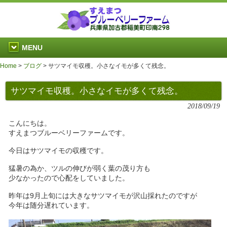
MENU
Home
>
ブログ
>
サツマイモ収穫。小さなイモが多くて残念。
サツマイモ収穫。小さなイモが多くて残念。
2018/09/19
こんにちは。
すえまつブルーベリーファームです。
今日はサツマイモの収穫です。
猛暑の為か、ツルの伸びが弱く葉の茂り方も
少なかったので心配をしていました。
昨年は9月上旬には大きなサツマイモが沢山採れたのですが
今年は随分遅れています。