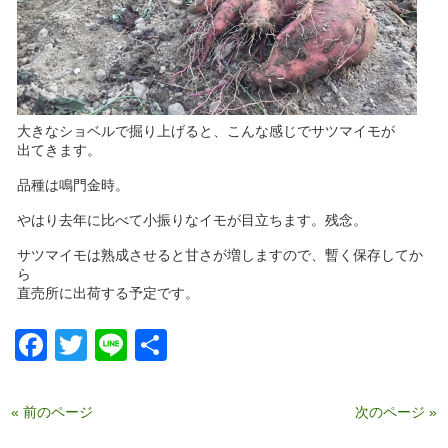
大きなショベルで掘り上げると、こんな感じでサツマイモが
出てきます。
品種は鳴門金時。
やはり去年に比べて小振りなイモが目立ちます。残念。
サツマイモは熟成させると甘さが増しますので、暫く保存してか
ら
直売所に出荷する予定です。
Facebook
Twitter
Line
共
有
« 前のページ
次のページ »