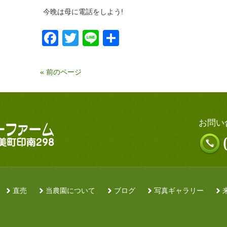
今晩は母に電話をしよう!
Facebook
Twitter
Line
共
有
« 前のページ
お問い
直売
当農園について
ブログ
写真ギャラリー