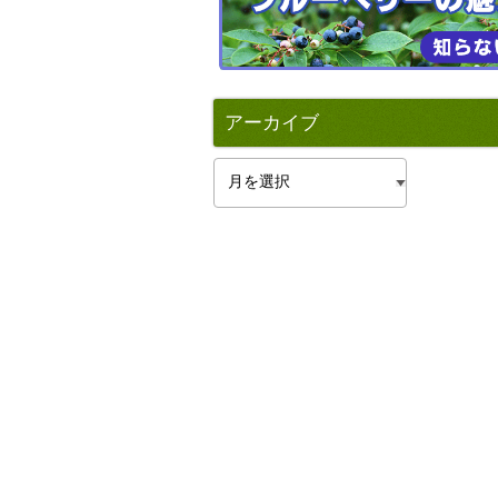
アーカイブ
ア
ー
カ
イ
ブ