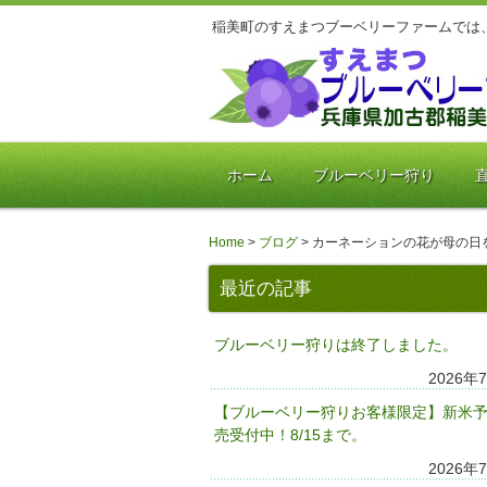
稲美町のすえまつブーベリーファームでは
ホーム
ブルーベリー狩り
Home
>
ブログ
>
カーネーションの花が母の日
最近の記事
ブルーベリー狩りは終了しました。
2026年
【ブルーベリー狩りお客様限定】新米
売受付中！8/15まで。
2026年