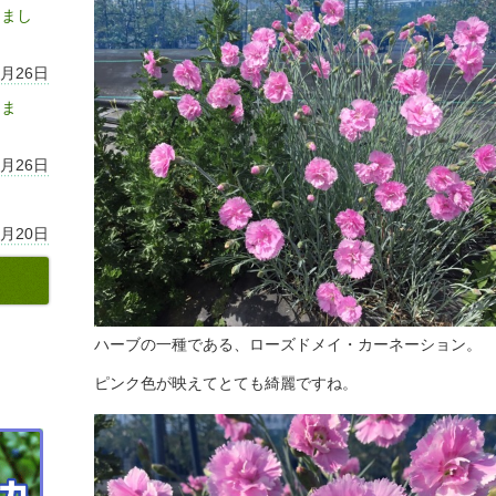
しまし
7月26日
りま
7月26日
7月20日
ハーブの一種である、ローズドメイ・カーネーション。
ピンク色が映えてとても綺麗ですね。