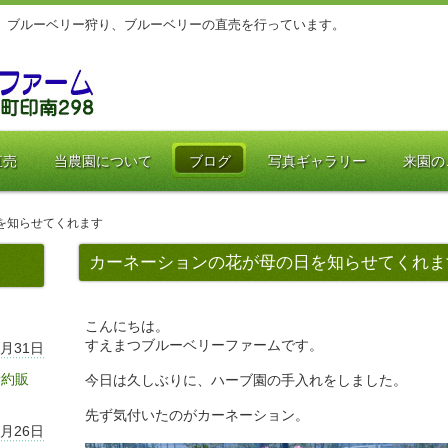
、ブルーベリー狩り、ブルーベリーの直売を行っています。
直売
当農園について
ブログ
写真ギャラリー
来園の
を知らせてくれます
カーネーションの花が母の日を知らせてくれま
こんにちは。
すえまつブルーベリーファームです。
7月31日
予約販
今日は久しぶりに、ハーブ園の手入れをしました。
先ず気付いたのがカーネーション。
7月26日