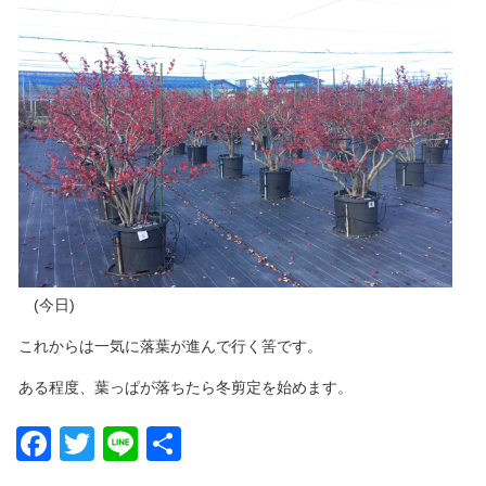
(今日)
これからは一気に落葉が進んで行く筈です。
ある程度、葉っぱが落ちたら冬剪定を始めます。
Facebook
Twitter
Line
共
有